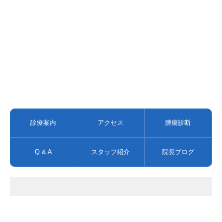
～アプリ受付時間～
平日・土
08：40～11：40
15：40～
18：40
日・祝
09：40～
12：40
ペットPASSにて受付後順番の通知が届きましたらご来院くださ
い。
ご来院されましたら必ずチェックインをしていただき、診察
券・保険証を受付にお渡しください。
トリミング・ホテルの方は直接ご来院ください。また、診察の
内容で順番が前後する場合があります。ご了承ください。
チェックイン用のQRコードは病院受付横に設置してあります。
診療案内
アクセス
腫瘍診断
Q & A
スタッフ紹介
院長ブログ