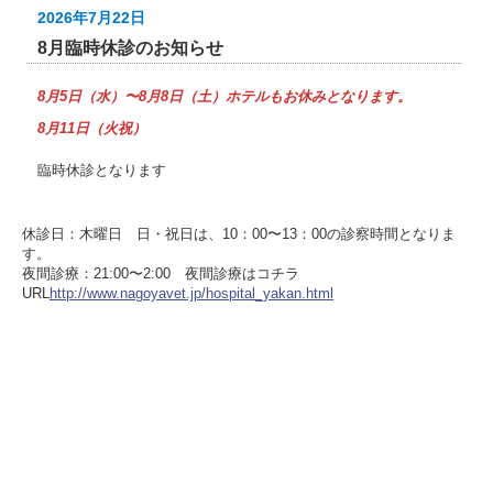
2026年7月22日
8月臨時休診のお知らせ
8月5日（水）〜8月8日（土）ホテルもお休みとなります。
8月11日（火祝）
臨時休診となります
※４月より当面の間祝日を休診とさせて頂きます。
大変ご迷惑をおかけ致しますがよろしくお願いします。
休診日：木曜日 日・祝日は、10：00〜13：00の診察時間となりま
す。
夜間診療：21:00〜2:00 夜間診療はコチラ
2025年8月10日
URL
http://www.nagoyavet.jp/hospital_yakan.html
受付アプリ
2024年4月1日より診療時間が変更となります。
～診療時間～
平日・土
09：00～12：00
16：00～
19：00
日・祝
10：00～
13：00
休診日 木曜日