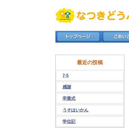
最近の投稿
7-5
感謝
卒業式
うそはいかん
学位記