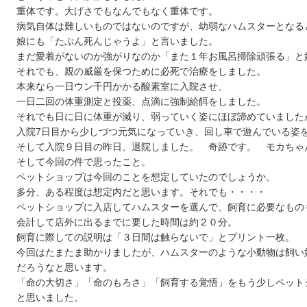
重体です。大げさでもなんでもなく重体です。
病気自体は難しいものではないのですが、幼弱なハムスターとなる
娘にも「たぶん死んじゃうよ」と言いました。
まだ愛着がないのか強がりなのか「また１年お風呂掃除頑張る」と
それでも、親の威厳を保つために必死で治療をしました。
本来なら一日ウン千円かかる酸素室に入院させ、
一日二回の体重測定と投薬、点滴に強制給餌をしました。
それでも日に日に体重が減り、弱っていく姿にほぼ諦めていました
入院7日目から少しづつ元気になっていき、回し車で遊んでいる姿
そして入院９日目の昨日、退院しました。 奇跡です。 モカちゃ
そして今回の件で思ったこと。
ペットショップは今回のことを想定していたのでしょうか。
多分、ある程度は想定内だと思います。それでも・・・・
ペットショップに入店してハムスターを選んで、飼育に必要なもの
会計して店外に出るまでに要した時間は約２０分。
飼育に際しての説明は「３日間は触らないで」とプリント一枚。
今回はたまたま助かりましたが、ハムスターのような小動物は飼い
だろうなと思います。
「命の大切さ」「命のもろさ」「飼育する覚悟」をもう少しペット
と思いました。