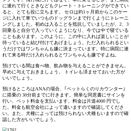
に連れて行くときなどもクレート・トレーニングができてい
ると、とても役に立ちます。 セロは約1ヶ月前からこのケー
ジに入れて車でいつものドッグランまで行くようにトレーニ
ングしました。初めは入ることを抵抗していましたが、2、3
回乗ると自分で入っていくようになり、今では中で寝ている
こともあります。このように、この中に入れば楽しいことが
待っていると結び付けてあげましょう。ただ入れられるとい
うだけではワンちゃんも嫌に決まっています。特に病院に連
れて来る時だけ入れられるとワンちゃんも嫌ですよね。
預けている間は食べ物、飲み物を与えることができません。
早めに与えておきましょう。 トイレも済ませておいた方が
いいでしょう。
預けるところはANAの場合、｢ペットらくのりカウンター｣
に搭乗の 30分前までに行きます。簡単な同意書にサインを
行い、ペット料金を支払います。料金は片道4000 円でし
た。料金も航空会社によって違いますので確認してくださ
い。また、犬種によっては預けられない犬種もいますので確
認した方がいいでしょう。