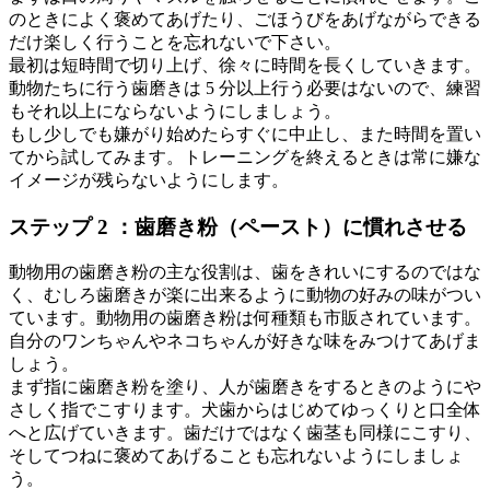
のときによく褒めてあげたり、ごほうびをあげながらできる
だけ楽しく行うことを忘れないで下さい。
最初は短時間で切り上げ、徐々に時間を長くしていきます。
動物たちに行う歯磨きは 5 分以上行う必要はないので、練習
もそれ以上にならないようにしましょう。
もし少しでも嫌がり始めたらすぐに中止し、また時間を置い
てから試してみます。トレーニングを終えるときは常に嫌な
イメージが残らないようにします。
ステップ 2 ：歯磨き粉（ペースト）に慣れさせる
動物用の歯磨き粉の主な役割は、歯をきれいにするのではな
く、むしろ歯磨きが楽に出来るように動物の好みの味がつい
ています。動物用の歯磨き粉は何種類も市販されています。
自分のワンちゃんやネコちゃんが好きな味をみつけてあげま
しょう。
まず指に歯磨き粉を塗り、人が歯磨きをするときのようにや
さしく指でこすります。犬歯からはじめてゆっくりと口全体
へと広げていきます。歯だけではなく歯茎も同様にこすり、
そしてつねに褒めてあげることも忘れないようにしましょ
う。