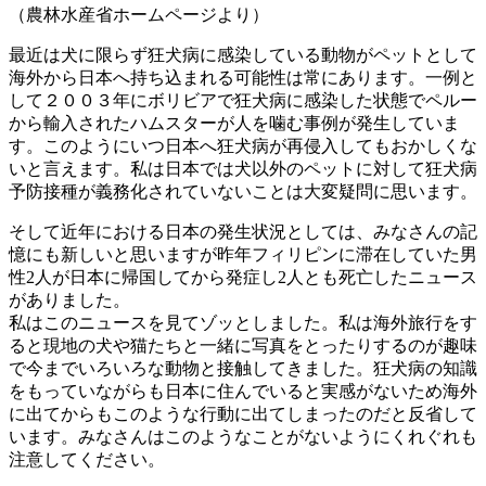
（農林水産省ホームページより）
最近は犬に限らず狂犬病に感染している動物がペットとして
海外から日本へ持ち込まれる可能性は常にあります。一例と
して２００３年にボリビアで狂犬病に感染した状態でペルー
から輸入されたハムスターが人を噛む事例が発生していま
す。このようにいつ日本へ狂犬病が再侵入してもおかしくな
いと言えます。私は日本では犬以外のペットに対して狂犬病
予防接種が義務化されていないことは大変疑問に思います。
そして近年における日本の発生状況としては、みなさんの記
憶にも新しいと思いますが昨年フィリピンに滞在していた男
性2人が日本に帰国してから発症し2人とも死亡したニュース
がありました。
私はこのニュースを見てゾッとしました。私は海外旅行をす
ると現地の犬や猫たちと一緒に写真をとったりするのが趣味
で今までいろいろな動物と接触してきました。狂犬病の知識
をもっていながらも日本に住んでいると実感がないため海外
に出てからもこのような行動に出てしまったのだと反省して
います。みなさんはこのようなことがないようにくれぐれも
注意してください。