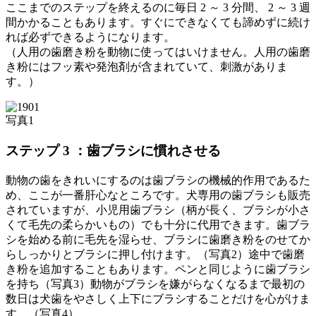
ここまでのステップを終えるのに毎日 2 ～ 3 分間、 2 ～ 3 週
間かかることもあります。すぐにできなくても諦めずに続け
れば必ずできるようになります。
（人用の歯磨き粉を動物に使ってはいけません。人用の歯磨
き粉にはフッ素や発泡剤が含まれていて、刺激がありま
す。）
写真1
ステップ 3 ：歯ブラシに慣れさせる
動物の歯をきれいにするのは歯ブラシの機械的作用であるた
め、ここが一番肝心なところです。犬専用の歯ブラシも販売
されていますが、小児用歯ブラシ（柄が長く、ブラシが小さ
くて毛先の柔らかいもの）でも十分に代用できます。歯ブラ
シを始める前に毛先を湿らせ、ブラシに歯磨き粉をのせてか
らしっかりとブラシに押し付けます。（写真2）途中で歯磨
き粉を追加することもあります。ペンと同じように歯ブラシ
を持ち（写真3）動物がブラシを嫌がらなくなるまで最初の
数日は犬歯をやさしく上下にブラシすることだけを心がけま
す。（写真4）