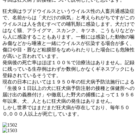
狂犬病はラブドウイルスというウイルス性の人畜共通感染症
で、名前からは「犬だけの病気」と考えられがちですがこの
ウイルスは人を含むすべての哺乳類に感染します。犬だけで
はなく猫、アライグマ、スカンク、キツネ、こうもりなどか
ら人に感染することもあります。一般には感染した動物の噛
み傷などから唾液と一緒にウイルスが伝染する場合が多く、
傷口や目・唇など粘膜部をなめられたりした場合にも危険性
が高いと言われています。
発病後の死亡率はほぼ１００％で治療法はありません。記録
に残っている生存例はわずか数例しかなくギネスブックにも
登録されているそうです。
現在の日本においては１９５０年の狂犬病予防法施行による
「生後９１日以上の犬に狂犬病予防注射の接種と保健所への
届け出の義務付け」や徹底した野犬の捕獲によって１９５６
年以来、犬、人ともに狂犬病の発生はありません。
しかし世界ではまだまだ狂犬病が存在しており、毎年５０
０,０００人以上が死亡しています。