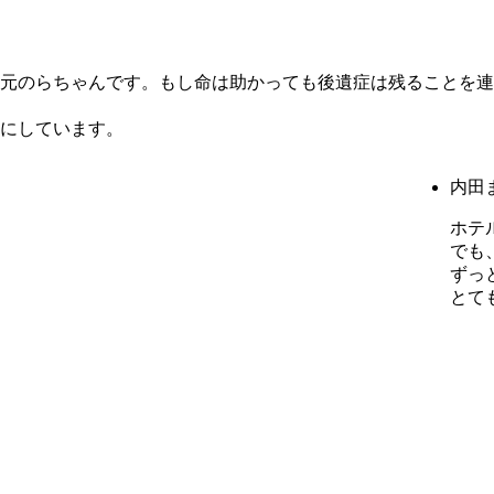
元のらちゃんです。もし命は助かっても後遺症は残ることを連
にしています。
内田
ホテ
でも
ずっ
とて