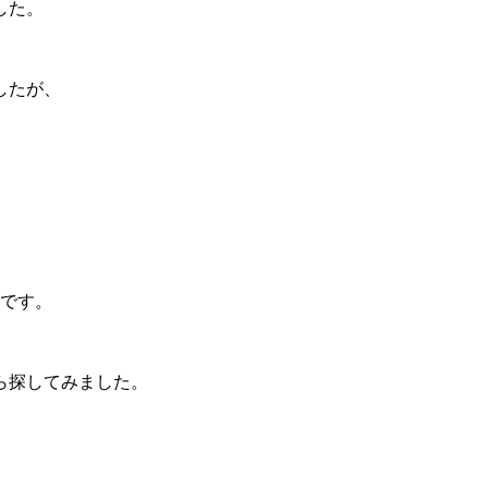
した。
したが、
日です。
。
ら探してみました。