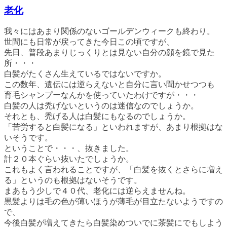
老化
我々にはあまり関係のないゴールデンウィークも終わり。
世間にも日常が戻ってきた今日この頃ですが、
先日、普段あまりじっくりとは見ない自分の顔を鏡で見た
所・・・
白髪がたくさん生えているではないですか。
この数年、遺伝には逆らえないと自分に言い聞かせつつも
育毛シャンプーなんかを使っていたわけですが・・・
白髪の人は禿げないというのは迷信なのでしょうか。
それとも、禿げる人は白髪にもなるのでしょうか。
「苦労すると白髪になる」といわれますが、あまり根拠はな
いそうです。
ということで・・・、抜きました。
計２０本ぐらい抜いたでしょうか。
これもよく言われることですが、「白髪を抜くとさらに増え
る」というのも根拠はないそうです。
まあもう少しで４０代、老化には逆らえませんね。
黒髪よりは毛の色が薄いほうが薄毛が目立たないようですの
で、
今後白髪が増えてきたら白髪染めついでに茶髪にでもしよう