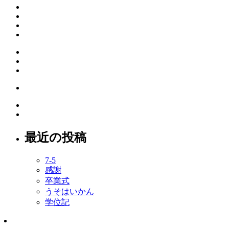
最近の投稿
7-5
感謝
卒業式
うそはいかん
学位記