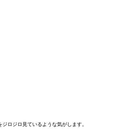
。
。
をジロジロ見ているような気がします。