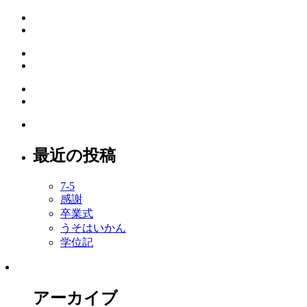
最近の投稿
7-5
感謝
卒業式
うそはいかん
学位記
アーカイブ