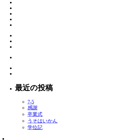
最近の投稿
7-5
感謝
卒業式
うそはいかん
学位記