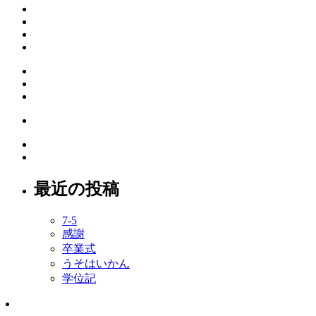
最近の投稿
7-5
感謝
卒業式
うそはいかん
学位記