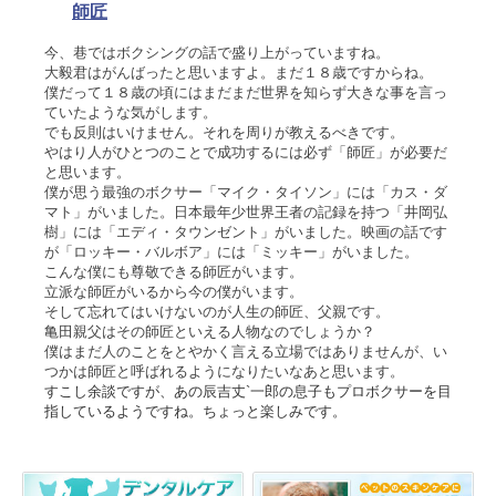
師匠
今、巷ではボクシングの話で盛り上がっていますね。
大毅君はがんばったと思いますよ。まだ１８歳ですからね。
僕だって１８歳の頃にはまだまだ世界を知らず大きな事を言っ
ていたような気がします。
でも反則はいけません。それを周りが教えるべきです。
やはり人がひとつのことで成功するには必ず「師匠」が必要だ
と思います。
僕が思う最強のボクサー「マイク・タイソン」には「カス・ダ
マト」がいました。日本最年少世界王者の記録を持つ「井岡弘
樹」には「エディ・タウンゼント」がいました。映画の話です
が「ロッキー・バルボア」には「ミッキー」がいました。
こんな僕にも尊敬できる師匠がいます。
立派な師匠がいるから今の僕がいます。
そして忘れてはいけないのが人生の師匠、父親です。
亀田親父はその師匠といえる人物なのでしょうか？
僕はまだ人のことをとやかく言える立場ではありませんが、い
つかは師匠と呼ばれるようになりたいなあと思います。
すこし余談ですが、あの辰吉丈`一郎の息子もプロボクサーを目
指しているようですね。ちょっと楽しみです。