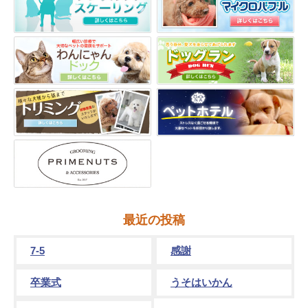
最近の投稿
7-5
感謝
卒業式
うそはいかん