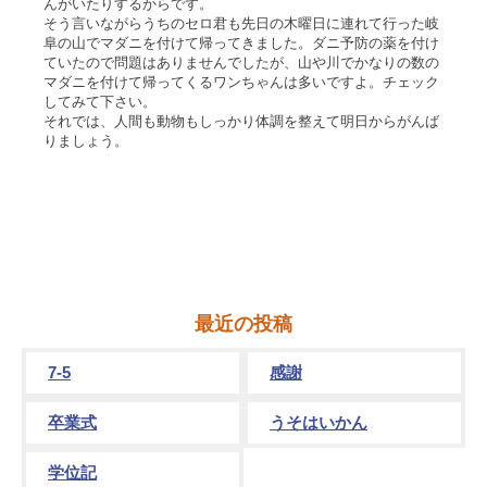
んがいたりするからです。
そう言いながらうちのセロ君も先日の木曜日に連れて行った岐
阜の山でマダニを付けて帰ってきました。ダニ予防の薬を付け
ていたので問題はありませんでしたが、山や川でかなりの数の
マダニを付けて帰ってくるワンちゃんは多いですよ。チェック
してみて下さい。
それでは、人間も動物もしっかり体調を整えて明日からがんば
りましょう。
最近の投稿
7-5
感謝
卒業式
うそはいかん
学位記