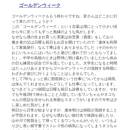
ゴールデンウィーク
ゴールデンウィークももう終わりですね、皆さんはどこかに行
って来たのでしょうか？
この「ゴールデンウィーク」という言葉は僕にとって小さい頃
から今に至ってもずっと無縁のような気がします。
なぜなら僕の生まれ育った実家は自営業（酒屋）をしており、
働き者の父は日曜も祝日もお店を開けていたので「連休を利用
して家族旅行」なんて事は全くありませんでした（そのかわり
おじいちゃんにはいろいろと遊びに連れて行ったもらってまし
た）。中学や高校のときは野球に明け暮れていましたから休み
の日も練習か試合で汗を流していました。大学生になると時間
はたっぷりありますからゴールデンウィークの混雑する時期に
わざわざ遊びに行くようなことはしませんでした。
そして7年ちょっと前に獣医師という仕事についてからは病気
は休んでくれませんからどうしても仕事になってしまいます。
なつきどうぶつ病院は日曜も祝日も診療をしていますが、それ
でも午後2時で終わることと入院しているワンちゃんやネコち
ゃんの世話を任せられる有能なスタッフがいますので今年は少
し楽しめた気がします。
明日から日常が始まりますが、連休明けは病院が混雑すること
が予想されます。なぜなら慣れない旅行先で体調を崩したり、
山や川で怪我をして帰ってくるワンちゃんがいたり、いつもよ
り少し長い留守番でストレス性の病気になってしまうネコちゃ