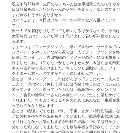
現在午前12時半、先日のワンちゃんは無事退院したのですが今
日は肝臓を患ったワンちゃんの状態があまりよくないのでまだ
まだ寝られそうにありません。
ということで、今日はブルーハーツを聞きながら書いていま
す。
夜一人で反省ばかりしていても暗くなるばかりなので、今日は
大学時代にはまっていた事でも思い出して若い頃を懐かしんで
みます。
まず一つは「フォークソング」。暗いですねー。サークルでパ
ンクバンドをやっていながら家では一人でフォークソングを毎
日聴いていました。吉田拓郎の「イメージの詩」には衝撃をう
けました。あまり知らないかもしれませんが、今は亡き高田渡
さんを吉祥寺で見かけました。ちょっぴり感動でした。フォー
クギターも買ったのですが全く上達しませんでした。
あとは「ボクシング」。これはがんばってましたねー。友人と
二人で「虎の穴」と称して周りには内緒で毎日のようにジムに
通っていました。通っていたジムは「輪島功一ボクシングジ
ム」、会長の輪島功一さんは本当にいい人でたまに話しかけて
くれました。でもよく考えると何のためにあんなに一生懸命通
ってたのかなと思います。
あとは「物理」ですかね。特に「宇宙」とか「相対性理論」な
どに興味を持ち本を読みあさっていました。結局宇宙の謎はあ
まり解けなかった気がしますが相対性理論については何か少し
分かった気になってました。でも物理学者を目指さなくてよか
ったなあと思います。宇宙の謎を解くなんて神の領域だと思い