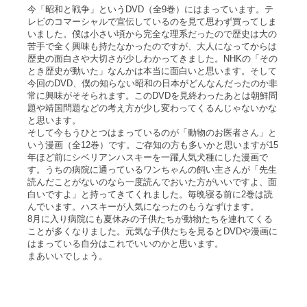
今「昭和と戦争」というDVD（全9巻）にはまっています。テ
レビのコマーシャルで宣伝しているのを見て思わず買ってしま
いました。僕は小さい頃から完全な理系だったので歴史は大の
苦手で全く興味も持たなかったのですが、大人になってからは
歴史の面白さや大切さが少しわかってきました。NHKの「その
とき歴史が動いた」なんかは本当に面白いと思います。そして
今回のDVD、僕の知らない昭和の日本がどんなんだったのか非
常に興味がそそられます。このDVDを見終わったあとは朝鮮問
題や靖国問題などの考え方が少し変わってくるんじゃないかな
と思います。
そして今もうひとつはまっているのが「動物のお医者さん」と
いう漫画（全12巻）です。ご存知の方も多いかと思いますが15
年ほど前にシベリアンハスキーを一躍人気犬種にした漫画で
す。うちの病院に通っているワンちゃんの飼い主さんが「先生
読んだことがないのなら一度読んでおいた方がいいですよ、面
白いですよ」と持ってきてくれました。毎晩寝る前に2巻は読
んでいます。ハスキーが人気になったのもうなずけます。
8月に入り病院にも夏休みの子供たちが動物たちを連れてくる
ことが多くなりました。元気な子供たちを見るとDVDや漫画に
はまっている自分はこれでいいのかと思います。
まあいいでしょう。