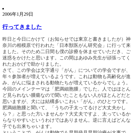
2006年1月29日
行ってきました
昨日と今日にかけて（お知らせでは東京と書きましたが）神
奈川の相模原で行われた「日本獣医がん研究会」に行って来
ました。そのため二日間も僕の診療を休ませていただき、ご
迷惑をかけたと思います。この間はあゆみ先生が頑張ってく
れたおかげで助かりました。
さて、この学会は文字通り「がん」についての学会ですが、
年々参加者が増えているようです。これは動物も高齢化が進
み、がんに悩まされる動物たちが増えているからでしょう。
今回のメインテーマは「肥満細胞腫」でした。人ではほとん
ど見られない腫瘍なので聞いたこともない人がほとんどだと
思いますが、犬には結構多いこわい「がん」のひとつです。
肥満細胞腫と聞いて、「うちの子太ってるけど大丈夫かし
ら？」と思った方いませんか？大丈夫ですよ、太っているか
らなりやすいというわけではありません。逆に言えばどんな
子でも出来ちゃいます。
ということで、がんは動物でも早期発見早期治療が大事で