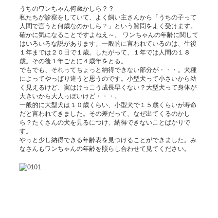
うちのワンちゃん何歳かしら？？
私たちが診察をしていて、よく飼い主さんから「うちの子って
人間で言うと何歳なのかしら？」という質問をよく受けます。
確かに気になることですよねえ～。 ワンちゃんの年齢に関して
はいろいろな説があります。一般的に言われているのは、生後
１年までは２０日で１歳。したがって、１年では人間の１８
歳。その後１年ごとに４歳年をとる。
でもでも、それってちょっと納得できない部分が・・・。犬種
によってやっぱり違うと思うのです。小型犬って小さいから幼
く見えるけど、実はけっこう成長早くない？大型犬って身体が
大きいから大人っぽいけど・・・。
一般的に大型犬は１０歳くらい、小型犬で１５歳くらいが寿命
だと言われてきました。その差だって、なぜ出てくるのかし
ら？たくさんの犬を見るにつけ、納得できないことばかりで
す。
やっと少し納得できる年齢表を見つけることができました。み
なさんもワンちゃんの年齢を照らし合わせて見てください。