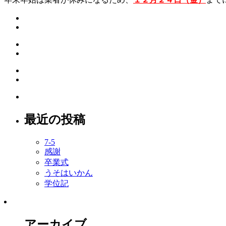
最近の投稿
7-5
感謝
卒業式
うそはいかん
学位記
アーカイブ