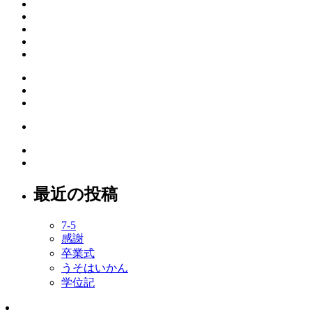
最近の投稿
7-5
感謝
卒業式
うそはいかん
学位記