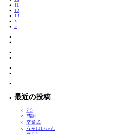
11
12
13
>
»
最近の投稿
7-5
感謝
卒業式
うそはいかん